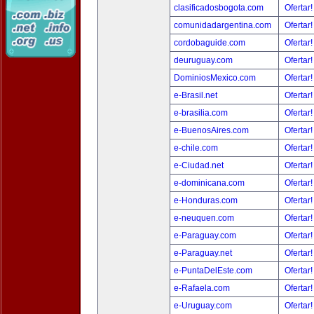
clasificadosbogota.com
Ofertar
comunidadargentina.com
Ofertar
cordobaguide.com
Ofertar
deuruguay.com
Ofertar
DominiosMexico.com
Ofertar
e-Brasil.net
Ofertar
e-brasilia.com
Ofertar
e-BuenosAires.com
Ofertar
e-chile.com
Ofertar
e-Ciudad.net
Ofertar
e-dominicana.com
Ofertar
e-Honduras.com
Ofertar
e-neuquen.com
Ofertar
e-Paraguay.com
Ofertar
e-Paraguay.net
Ofertar
e-PuntaDelEste.com
Ofertar
e-Rafaela.com
Ofertar
e-Uruguay.com
Ofertar