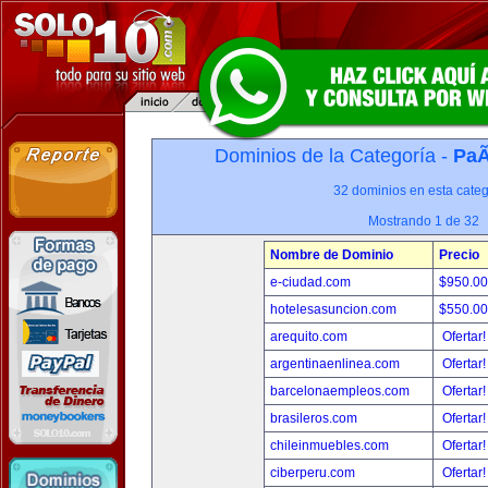
Dominios de la Categoría -
PaÃ
32 dominios en esta categ
Mostrando 1 de 32
Nombre de Dominio
Precio
e-ciudad.com
$950.0
hotelesasuncion.com
$550.0
arequito.com
Ofertar
argentinaenlinea.com
Ofertar
barcelonaempleos.com
Ofertar
brasileros.com
Ofertar
chileinmuebles.com
Ofertar
ciberperu.com
Ofertar