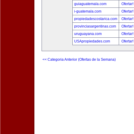
guiaguatemala.com
Ofertar
i-guatemala.com
Ofertar
propiedadescostarica.com
Ofertar
provinciasargentinas.com
Ofertar
uruguayana.com
Ofertar
USApropiedades.com
Ofertar
<< Categoria Anterior (Ofertas de la Semana)