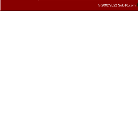
© 2002/2022 Solo10.com