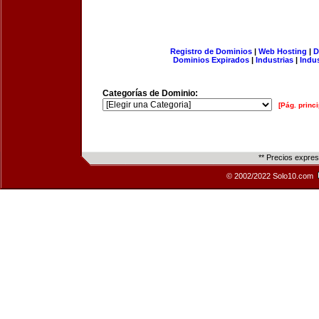
Registro de Dominios
|
Web Hosting
|
D
Dominios Expirados
|
Industrias
|
Indu
Categorías de Dominio:
[Pág. princi
** Precios expre
© 2002/2022 Solo10.com