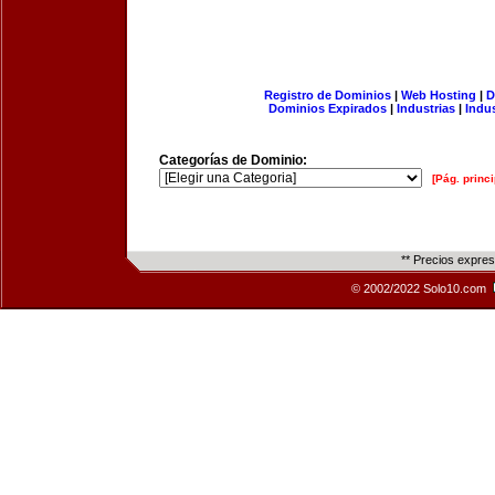
Registro de Dominios
|
Web Hosting
|
D
Dominios Expirados
|
Industrias
|
Indu
Categorías de Dominio:
[Pág. princi
** Precios expre
© 2002/2022 Solo10.com