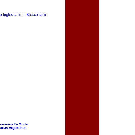
e-Ingles.com
|
e-Kiosco.com
|
ominios En Venta
strias Argentinas