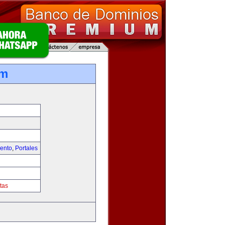
om
iento
,
Portales
tas