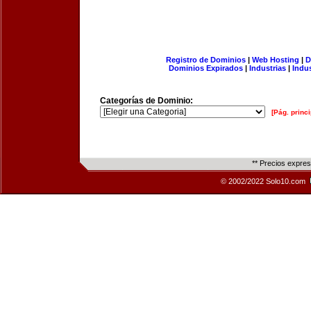
Registro de Dominios
|
Web Hosting
|
D
Dominios Expirados
|
Industrias
|
Indu
Categorías de Dominio:
[Pág. princi
** Precios expre
© 2002/2022 Solo10.com