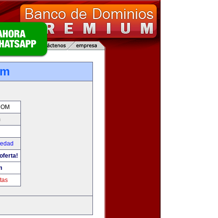
om
COM
m
iedad
oferta!
m
tas