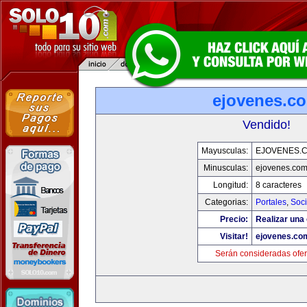
ejovenes.c
Vendido!
Mayusculas:
EJOVENES.
Minusculas:
ejovenes.co
Longitud:
8 caracteres
Categorias:
Portales
,
Soc
Precio:
Realizar una 
Visitar!
ejovenes.co
Serán consideradas ofer