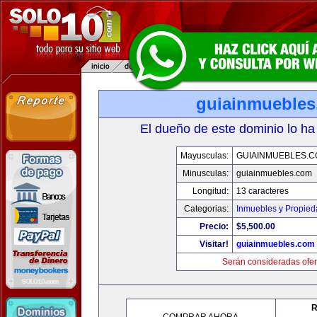
guiainmueble
El dueño de este dominio lo ha
Mayusculas:
GUIAINMUEBLES.
Minusculas:
guiainmuebles.com
Longitud:
13 caracteres
Categorias:
Inmuebles y Propie
Precio:
$5,500.00
Visitar!
guiainmuebles.com
Serán consideradas ofer
R