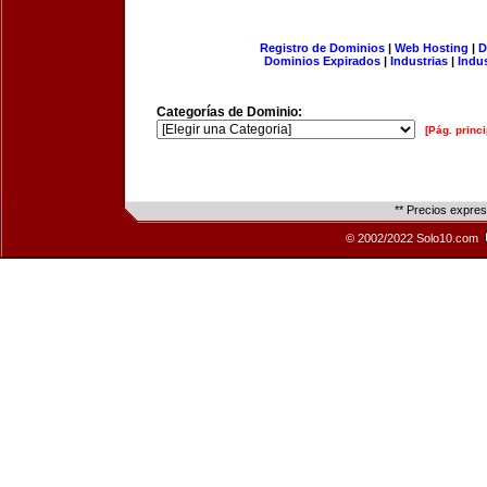
Registro de Dominios
|
Web Hosting
|
D
Dominios Expirados
|
Industrias
|
Indu
Categorías de Dominio:
[Pág. princi
** Precios expre
© 2002/2022 Solo10.com