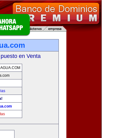
gua.com
 puesto en Venta
RAGUA.COM
a.com
ias
a!
ua.com
tas