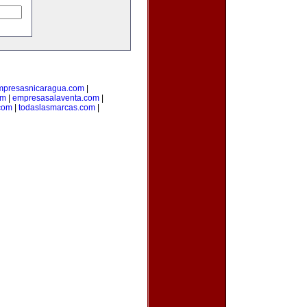
mpresasnicaragua.com
|
om
|
empresasalaventa.com
|
com
|
todaslasmarcas.com
|