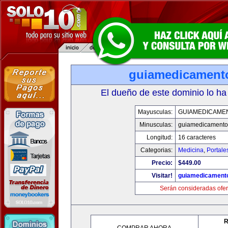
guiamedicament
El dueño de este dominio lo ha
Mayusculas:
GUIAMEDICAME
Minusculas:
guiamedicamento
Longitud:
16 caracteres
Categorias:
Medicina
,
Portale
Precio:
$449.00
Visitar!
guiamedicament
Serán consideradas ofer
R