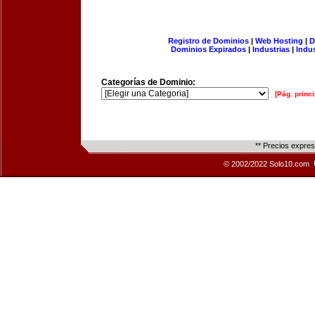
Registro de Dominios
|
Web Hosting
|
D
Dominios Expirados
|
Industrias
|
Indu
Categorías de Dominio:
[Pág. princi
** Precios expre
© 2002/2022 Solo10.com