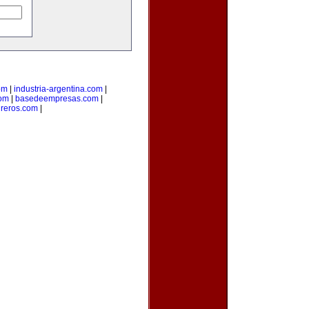
om
|
industria-argentina.com
|
com
|
basedeempresas.com
|
reros.com
|