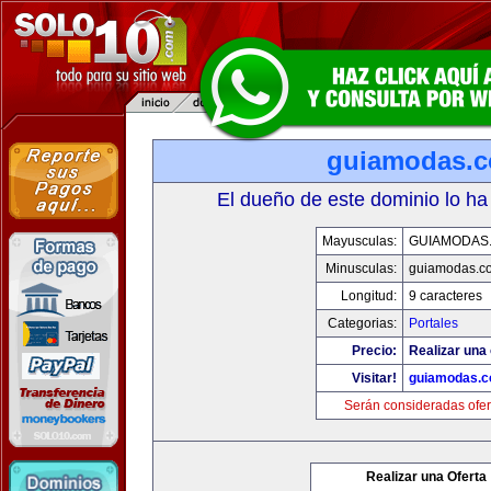
guiamodas.
El dueño de este dominio lo ha
Mayusculas:
GUIAMODAS
Minusculas:
guiamodas.c
Longitud:
9 caracteres
Categorias:
Portales
Precio:
Realizar una 
Visitar!
guiamodas.
Serán consideradas ofer
Realizar una Oferta