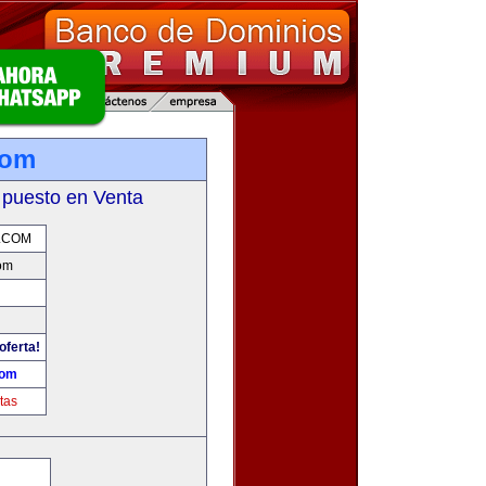
com
 puesto en Venta
.COM
om
oferta!
com
tas