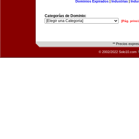
Dominios Expirados
|
Industrias
|
Indu
Categorías de Dominio:
[Pág. princi
** Precios expre
© 2002/2022 Solo10.com