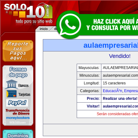
aulaempresaria
Vendido!
Mayusculas:
AULAEMPRESARIA
Minusculas:
aulaempresarial.co
Longitud:
15 caracteres
Categorias:
EducaciÃ³n
,
Empresa
Precio:
Realizar una oferta!
Visitar!
aulaempresarial.c
Serán consideradas ofer