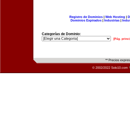
Registro de Dominios
|
Web Hosting
|
D
Dominios Expirados
|
Industrias
|
Indu
Categorías de Dominio:
[Pág. princi
** Precios expre
© 2002/2022 Solo10.com