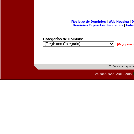
Registro de Dominios
|
Web Hosting
|
D
Dominios Expirados
|
Industrias
|
Indu
Categorías de Dominio:
[Pág. princi
** Precios expre
© 2002/2022 Solo10.com