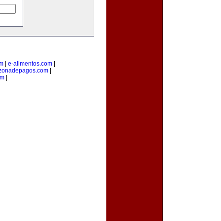
om
|
e-alimentos.com
|
zonadepagos.com
|
om
|