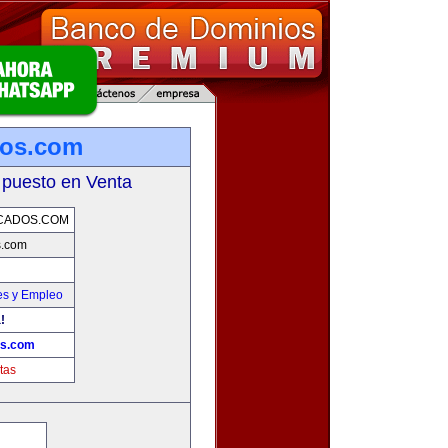
dos.com
 puesto en Venta
CADOS.COM
s.com
es y Empleo
!
os.com
tas