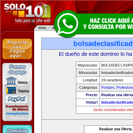
bolsadeclasifica
El dueño de este dominio lo ha
Mayusculas:
BOLSADECLASIFI
Minusculas:
bolsadeclasificado
Longitud:
19 caracteres
Categorias:
Portales
,
Profesion
Precio:
Realizar una oferta
Visitar!
bolsadeclasificad
Serán consideradas ofer
Realizar una Oferta