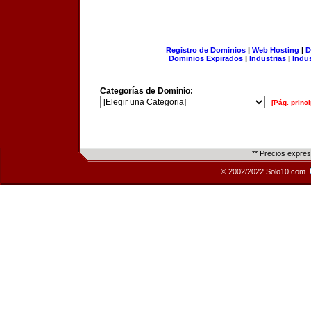
Registro de Dominios
|
Web Hosting
|
D
Dominios Expirados
|
Industrias
|
Indu
Categorías de Dominio:
[Pág. princi
** Precios expre
© 2002/2022 Solo10.com