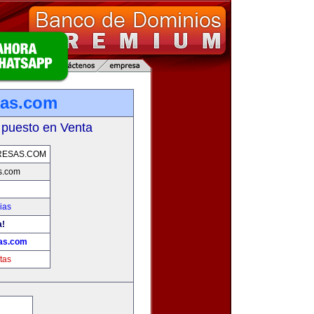
sas.com
 puesto en Venta
RESAS.COM
s.com
ias
a!
as.com
tas