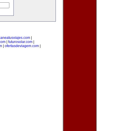
laneatusviajes.com
|
.com
|
futurosolar.com
|
om
|
ofertasdeviagem.com
|