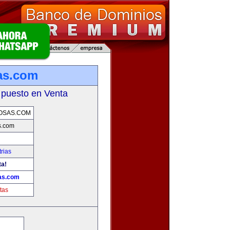
as.com
 puesto en Venta
OSAS.COM
s.com
rias
ta!
as.com
tas