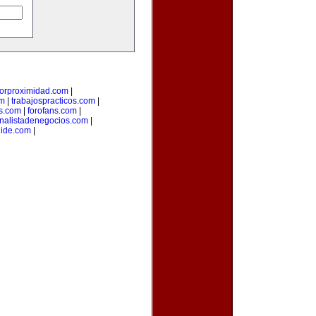
porproximidad.com
|
om
|
trabajospracticos.com
|
s.com
|
forofans.com
|
nalistadenegocios.com
|
ide.com
|