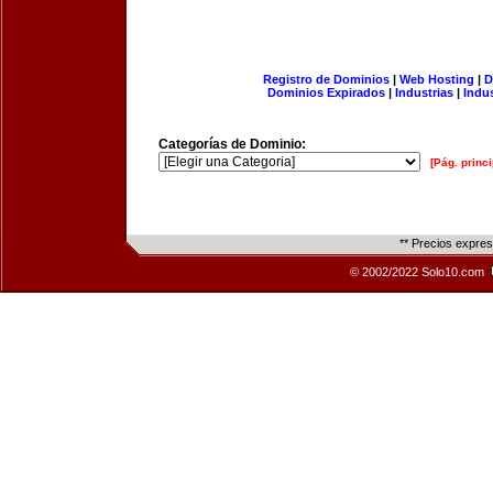
Registro de Dominios
|
Web Hosting
|
D
Dominios Expirados
|
Industrias
|
Indu
Categorías de Dominio:
[Pág. princi
** Precios expre
© 2002/2022 Solo10.com