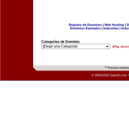
Registro de Dominios
|
Web Hosting
|
D
Dominios Expirados
|
Industrias
|
Indu
Categorías de Dominio:
[Pág. princi
** Precios expre
© 2002/2022 Solo10.com