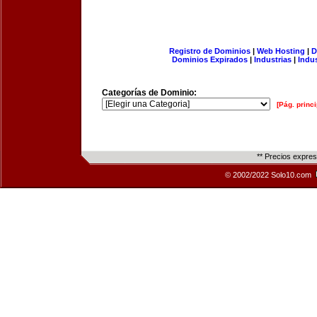
Registro de Dominios
|
Web Hosting
|
D
Dominios Expirados
|
Industrias
|
Indu
Categorías de Dominio:
[Pág. princi
** Precios expre
© 2002/2022 Solo10.com