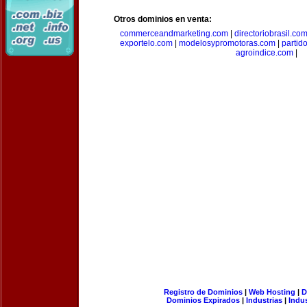
Otros dominios en venta:
commerceandmarketing.com
|
directoriobrasil.co
exportelo.com
|
modelosypromotoras.com
|
partid
agroindice.com
|
Registro de Dominios
|
Web Hosting
|
D
Dominios Expirados
|
Industrias
|
Indu