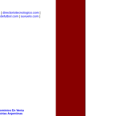
m
|
directoriotecnologico.com
|
odefutbol.com
|
suvuelo.com
|
ominios En Venta
strias Argentinas