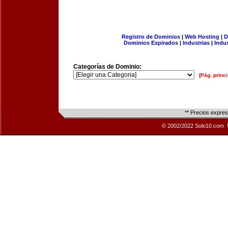
Registro de Dominios
|
Web Hosting
|
D
Dominios Expirados
|
Industrias
|
Indu
Categorías de Dominio:
[Pág. princi
** Precios expre
© 2002/2022 Solo10.com