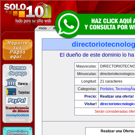
directoriotecnolo
El dueño de este dominio lo ha
Mayusculas:
DIRECTORIOTECNO
Minusculas:
directoriotecnologic
Longitud:
21 caracteres
Categorias:
Portales
,
TecnologÃ­a
Precio:
Realizar una oferta!
Visitar!
directoriotecnologi
Serán consideradas ofer
Realizar una Oferta