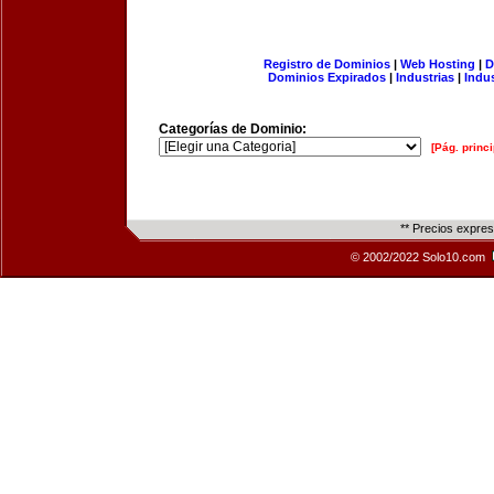
Registro de Dominios
|
Web Hosting
|
D
Dominios Expirados
|
Industrias
|
Indu
Categorías de Dominio:
[Pág. princi
** Precios expre
© 2002/2022 Solo10.com