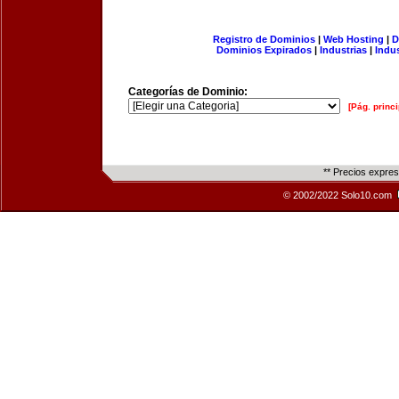
Registro de Dominios
|
Web Hosting
|
D
Dominios Expirados
|
Industrias
|
Indu
Categorías de Dominio:
[Pág. princi
** Precios expre
© 2002/2022 Solo10.com