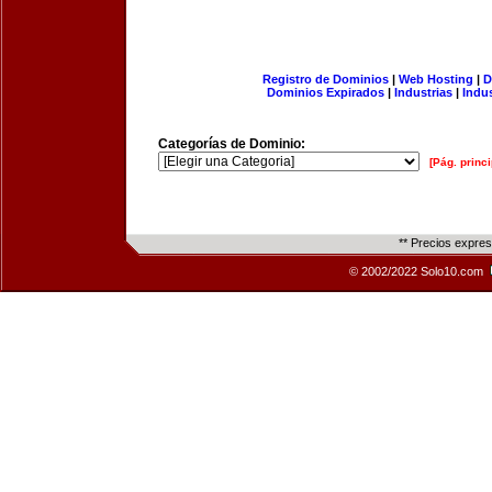
Registro de Dominios
|
Web Hosting
|
D
Dominios Expirados
|
Industrias
|
Indu
Categorías de Dominio:
[Pág. princi
** Precios expre
© 2002/2022 Solo10.com