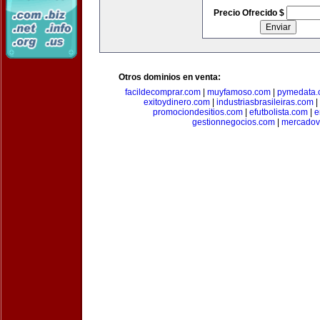
Precio Ofrecido $
Otros dominios en venta:
facildecomprar.com
|
muyfamoso.com
|
pymedata.
exitoydinero.com
|
industriasbrasileiras.com
|
promociondesitios.com
|
efutbolista.com
|
e
gestionnegocios.com
|
mercadov