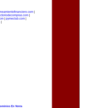
aneamientofinanciero.com
|
ectoriodecompras.com
|
com
|
pymeclub.com
|
m
|
ominios En Venta