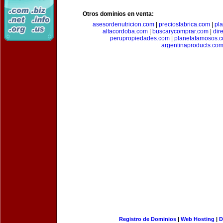
Otros dominios en venta:
asesordenutricion.com
|
preciosfabrica.com
|
pl
altacordoba.com
|
buscarycomprar.com
|
dir
perupropiedades.com
|
planetafamosos.
argentinaproducts.co
Registro de Dominios
|
Web Hosting
|
D