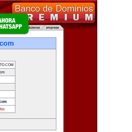
.com
TO.COM
com
.com
tas