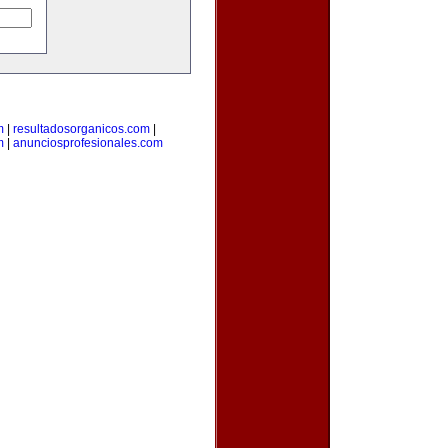
m
|
resultadosorganicos.com
|
m
|
anunciosprofesionales.com