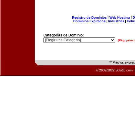
Registro de Dominios
|
Web Hosting
|
D
Dominios Expirados
|
Industrias
|
Indu
Categorías de Dominio:
[Pág. princi
** Precios expre
© 2002/2022 Solo10.com