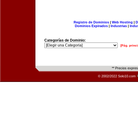
Registro de Dominios
|
Web Hosting
|
D
Dominios Expirados
|
Industrias
|
Indu
Categorías de Dominio:
[Pág. princi
** Precios expre
© 2002/2022 Solo10.com