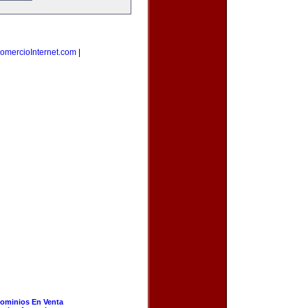
omercioInternet.com
|
ominios En Venta