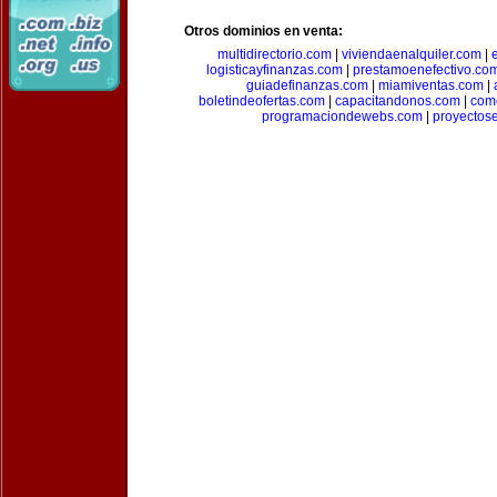
Otros dominios en venta:
multidirectorio.com
|
viviendaenalquiler.com
|
logisticayfinanzas.com
|
prestamoenefectivo.co
guiadefinanzas.com
|
miamiventas.com
|
boletindeofertas.com
|
capacitandonos.com
|
come
programaciondewebs.com
|
proyectos