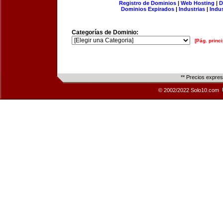
Registro de Dominios
|
Web Hosting
|
D
Dominios Expirados
|
Industrias
|
Indu
Categorías de Dominio:
[Pág. princi
** Precios expre
© 2002/2022 Solo10.com