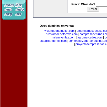
Precio Ofrecido $
Otros dominios en venta:
viviendaenalquiler.com
|
empresadesdecasa.co
prestamoenefectivo.com
|
comprasnocturnas.
miamiventas.com
|
agromercados.com
|
b
capacitandonos.com
|
comercializadoraindustrial.c
|
proyectosempresarios.