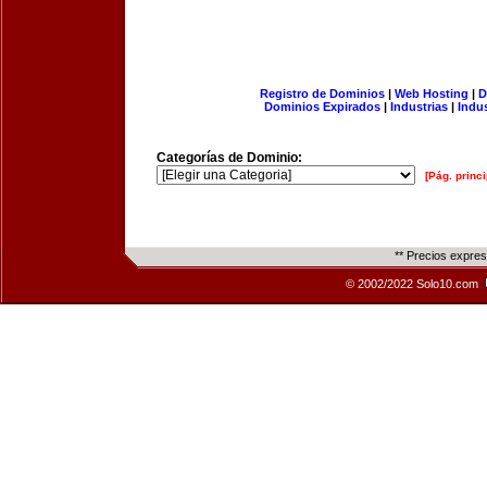
Registro de Dominios
|
Web Hosting
|
D
Dominios Expirados
|
Industrias
|
Indu
Categorías de Dominio:
[Pág. princi
** Precios expre
© 2002/2022 Solo10.com