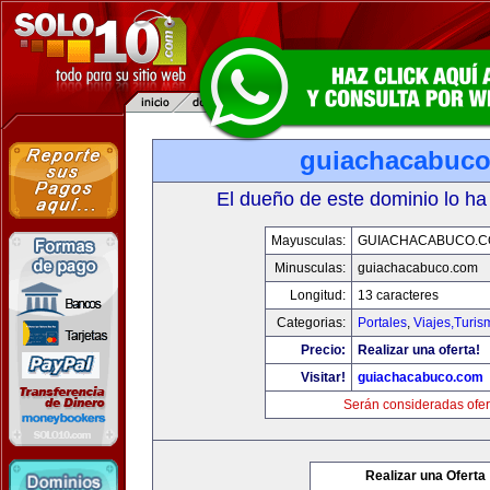
guiachacabuc
El dueño de este dominio lo ha
Mayusculas:
GUIACHACABUCO.
Minusculas:
guiachacabuco.com
Longitud:
13 caracteres
Categorias:
Portales
,
Viajes,Turi
Precio:
Realizar una oferta!
Visitar!
guiachacabuco.com
Serán consideradas ofer
Realizar una Oferta