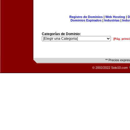
Registro de Dominios
|
Web Hosting
|
D
Dominios Expirados
|
Industrias
|
Indu
Categorías de Dominio:
[Pág. princi
** Precios expre
© 2002/2022 Solo10.com