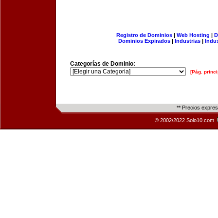
Registro de Dominios
|
Web Hosting
|
D
Dominios Expirados
|
Industrias
|
Indu
Categorías de Dominio:
[Pág. princi
** Precios expre
© 2002/2022 Solo10.com