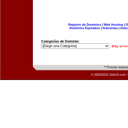
Registro de Dominios
|
Web Hosting
|
D
Dominios Expirados
|
Industrias
|
Indu
Categorías de Dominio:
[Pág. princi
** Precios expre
© 2002/2022 Solo10.com