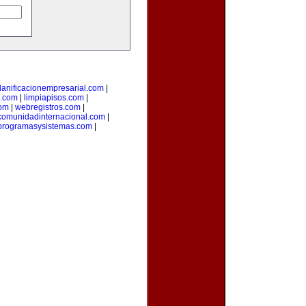
lanificacionempresarial.com
|
l.com
|
limpiapisos.com
|
com
|
webregistros.com
|
comunidadinternacional.com
|
programasysistemas.com
|