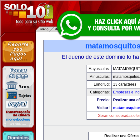
matamosquito
El dueño de este dominio lo ha
Mayusculas:
MATAMOSQUI
Minusculas:
matamosquitos
Longitud:
13 caracteres
Categorias:
Empresas e Indu
Precio:
Realizar una of
Visitar!
matamosquito
Serán consideradas ofer
Realizar una Oferta