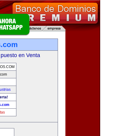
s.com
 puesto en Venta
TOS.COM
.com
strias
erta!
s.com
tas