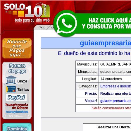
guiaempresari
El dueño de este dominio lo ha
Mayusculas:
GUIAEMPRESARI
Minusculas:
guiaempresaria.c
Longitud:
14 caracteres
Categorias:
Empresas e Industr
Precio:
Realizar una ofert
Visitar!
guiaempresaria.c
Serán consideradas ofer
Realizar una Oferta