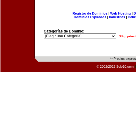
Registro de Dominios
|
Web Hosting
|
D
Dominios Expirados
|
Industrias
|
Indu
Categorías de Dominio:
[Pág. princi
** Precios expre
© 2002/2022 Solo10.com