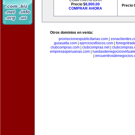
COMPRAR AHORA
Precio $
8,900.00
Precio 
COMPRAR AHORA
Otros dominios en venta:
promocionespublicitarias.com
|
zonaclientes.
guiasalta.com
|
ejerciciosfisicos.com
|
foreigntrade
clubcompras.com
|
clubcompras.net
|
clubcompras.
empresasperuanas.com
|
ruedasdenegociosvirtual
|
encuentrosdenegocios.