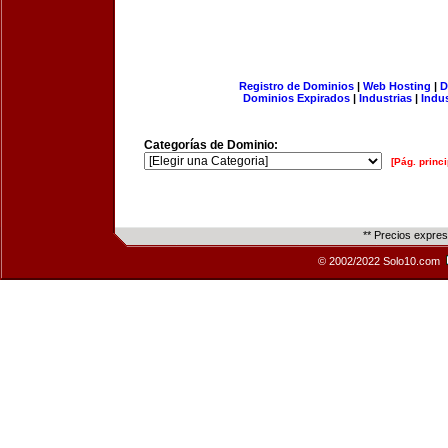
Registro de Dominios
|
Web Hosting
|
D
Dominios Expirados
|
Industrias
|
Indu
Categorías de Dominio:
[Pág. princi
** Precios expre
© 2002/2022 Solo10.com