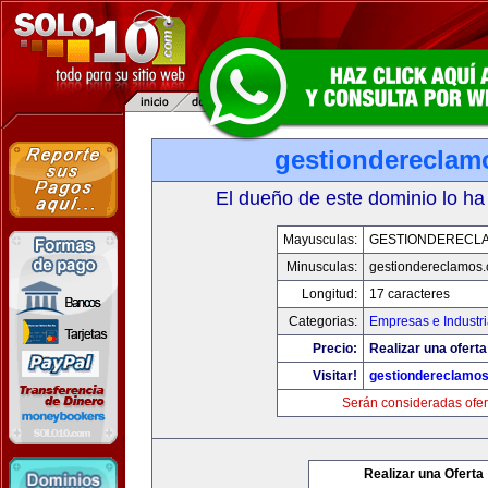
gestiondereclam
El dueño de este dominio lo ha
Mayusculas:
GESTIONDERECL
Minusculas:
gestiondereclamos
Longitud:
17 caracteres
Categorias:
Empresas e Industr
Precio:
Realizar una oferta
Visitar!
gestiondereclamo
Serán consideradas ofer
Realizar una Oferta