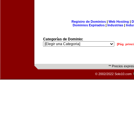
Registro de Dominios
|
Web Hosting
|
D
Dominios Expirados
|
Industrias
|
Indu
Categorías de Dominio:
[Pág. princi
** Precios expre
© 2002/2022 Solo10.com