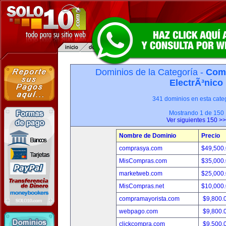
Dominios de la Categoría -
Com
ElectrÃ³nico
341 dominios en esta categ
Mostrando 1 de 150
Ver siguientes 150 >>
Nombre de Dominio
Precio
comprasya.com
$49,500
MisCompras.com
$35,000
marketweb.com
$25,000
MisCompras.net
$10,000
compramayorista.com
$9,800.
webpago.com
$9,800.
clickcompra.com
$9,500.