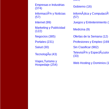
Empresas e Industrias
Gobierno (16)
(374)
InformaciÃ³n y Noticias
InformÃ¡tica y ComputaciÃ
(57)
(57)
Internet (99)
Juegos y Entretenimiento (
Marketing y Publicidad
Medicina (9)
(122)
Negocios (385)
Ofertas de la Semana (12)
Portales (231)
Profesiones y Empleo (169
Salud (30)
Sin Clasificar (982)
TelevisiÃ³n y EspectÃ¡culo
TecnologÃ­a (43)
(33)
Viajes,Turismo y
Web Hosting y Dominios (
Hospedaje (254)