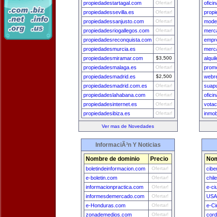
propiedadestartagal.com
Ofertar!
ofici
propiedadessevilla.es
Ofertar!
prop
propiedadessanjusto.com
Ofertar!
model
propiedadesriogallegos.com
Ofertar!
merc
propiedadesreconquista.com
Ofertar!
empr
propiedadesmurcia.es
Ofertar!
merca
propiedadesmiramar.com
$3,500
alqui
propiedadesmalaga.es
Ofertar!
promo
propiedadesmadrid.es
$2,500
webr
propiedadesmadrid.com.es
Ofertar!
suap
propiedadeslahabana.com
Ofertar!
ofici
propiedadesinternet.es
Ofertar!
votac
propiedadesibiza.es
Ofertar!
inmob
Ver mas de Novedades
InformaciÃ³n Y Noticias
Nombre de dominio
Precio
Nom
boletindeinformacion.com
Ofertar!
cibe
e-boletin.com
Ofertar!
chil
informacionpractica.com
Ofertar!
e-ci
informesdemercado.com
Ofertar!
USA
e-Honduras.com
Ofertar!
e-Ci
zonademedios.com
Ofertar!
cord