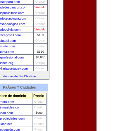
nasenperu.com
Ofertar!
iedadescancun.com
Vendido!
opublicitaria.com
Ofertar!
adotecnologia.com
Ofertar!
esaecologica.com
Ofertar!
dobolivia.com
Vendido!
leresgesell.com
$605
futbol.com
Ofertar!
emate.com
Ofertar!
uesta.com
$550
naprofesional.com
$8,900
iones.org
Ofertar!
iliariasuruguay.com
Ofertar!
Ver mas de Sin Clasificar
PaÃ­ses Y Ciudades
bre de dominio
Precio
rperu.com
Ofertar!
einmuebles.com
Ofertar!
udad.com
$950
propiedades.com
Ofertar!
udad.net
Ofertar!
obaguide.com
Ofertar!