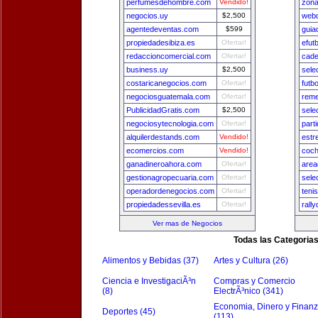
perfumesdehombre.com
Vendido!
zona
negocios.uy
$2,500
webd
agentedeventas.com
$599
guia
propiedadesibiza.es
Ofertar!
efut
redaccioncomercial.com
Ofertar!
cade
business.uy
$2,500
sele
costaricanegocios.com
Ofertar!
futb
negociosguatemala.com
Ofertar!
reme
PublicidadGratis.com
$2,500
sele
negociosytecnologia.com
Ofertar!
part
alquilerdestands.com
Vendido!
estr
ecomercios.com
Vendido!
coch
ganadineroahora.com
Ofertar!
area
gestionagropecuaria.com
Ofertar!
sele
operadordenegocios.com
Ofertar!
teni
propiedadessevilla.es
Ofertar!
rall
Ver mas de Negocios
Todas las Categoria
Alimentos y Bebidas (37)
Artes y Cultura (26)
Ciencia e InvestigaciÃ³n
Compras y Comercio
(8)
ElectrÃ³nico (341)
Economia, Dinero y Finan
Deportes (45)
(113)