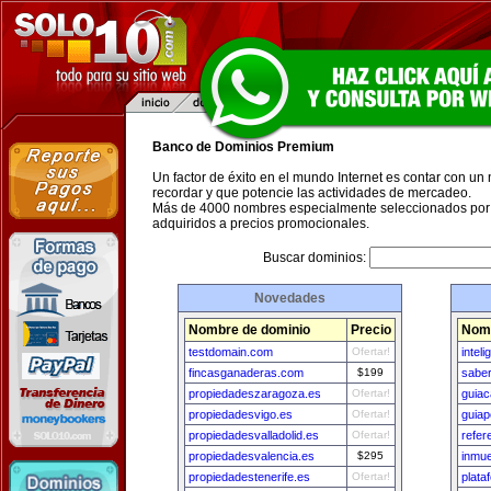
Banco de Dominios Premium
Un factor de éxito en el mundo Internet es contar con un
recordar y que potencie las actividades de mercadeo.
Más de 4000 nombres especialmente seleccionados por 
adquiridos a precios promocionales.
Buscar dominios:
Novedades
Nombre de dominio
Precio
Nomb
testdomain.com
Ofertar!
intel
fincasganaderas.com
$199
saber
propiedadeszaragoza.es
Ofertar!
guia
propiedadesvigo.es
Ofertar!
guia
propiedadesvalladolid.es
Ofertar!
refer
propiedadesvalencia.es
$295
inmue
propiedadestenerife.es
Ofertar!
plata