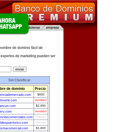
 nombre de dominio fácil de
expertos de marketing pueden ser
Sin Clasificar
re de dominio
Precio
igenciademercado.com
$600
invertir.com
Vendido!
cancun.com
$2,900
peru.com
Vendido!
enciascomerciales.com
Ofertar!
blespuertorico.com
Ofertar!
formacomercial.com
$1,800