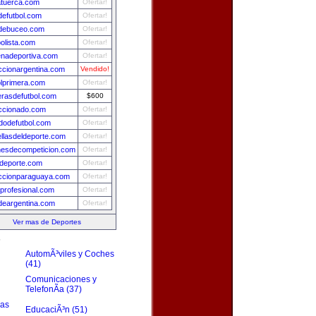
tuerca.com
Ofertar!
efutbol.com
Ofertar!
debuceo.com
Ofertar!
bolista.com
Ofertar!
nadeportiva.com
Ofertar!
ccionargentina.com
Vendido!
olprimera.com
Ofertar!
rasdefutbol.com
$600
ccionado.com
Ofertar!
idodefutbol.com
Ofertar!
ellasdeldeporte.com
Ofertar!
esdecompeticion.com
Ofertar!
deporte.com
Ofertar!
ccionparaguaya.com
Ofertar!
sprofesional.com
Ofertar!
ydeargentina.com
Ofertar!
Ver mas de Deportes
s
AutomÃ³viles y Coches
(41)
Comunicaciones y
TelefonÃ­a (37)
zas
EducaciÃ³n (51)