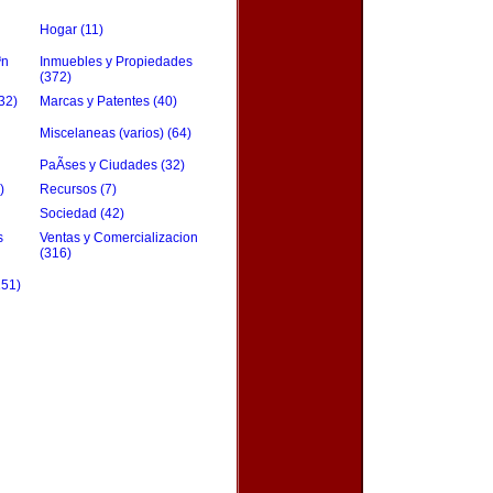
Hogar (11)
³n
Inmuebles y Propiedades
(372)
32)
Marcas y Patentes (40)
Miscelaneas (varios) (64)
PaÃ­ses y Ciudades (32)
)
Recursos (7)
Sociedad (42)
s
Ventas y Comercializacion
(316)
151)