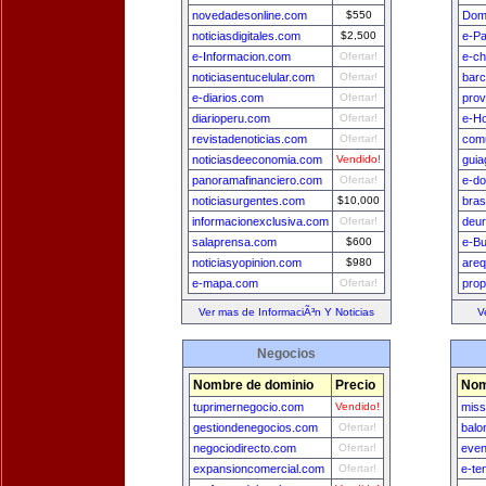
novedadesonline.com
$550
Dom
noticiasdigitales.com
$2,500
e-Pa
e-Informacion.com
Ofertar!
e-ch
noticiasentucelular.com
Ofertar!
bar
e-diarios.com
Ofertar!
prov
diarioperu.com
Ofertar!
e-H
revistadenoticias.com
Ofertar!
comu
noticiasdeeconomia.com
Vendido!
guia
panoramafinanciero.com
Ofertar!
e-do
noticiasurgentes.com
$10,000
bras
informacionexclusiva.com
Ofertar!
deu
salaprensa.com
$600
e-B
noticiasyopinion.com
$980
areq
e-mapa.com
Ofertar!
prop
Ver mas de InformaciÃ³n Y Noticias
V
Negocios
Nombre de dominio
Precio
Nom
tuprimernegocio.com
Vendido!
miss
gestiondenegocios.com
Ofertar!
balo
negociodirecto.com
Ofertar!
even
expansioncomercial.com
Ofertar!
e-te