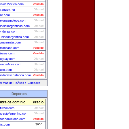
iniosMexico.com
Vendido!
raguay.net
Ofertar!
ile.com
Vendido!
celonaempleos.com
Ofertar!
inciasargentinas.com
Ofertar!
onduras.com
Ofertar!
nidadargentina.com
Ofertar!
guatemala.com
Ofertar!
minicana.com
Vendido!
ileros.com
Vendido!
ruguay.com
Ofertar!
uenosAires.com
Ofertar!
uito.com
Ofertar!
iedadescostarica.com
Vendido!
er mas de PaÃ­ses Y Ciudades
Deportes
bre de dominio
Precio
futbol.com
Ofertar!
ncestofemenino.com
Ofertar!
tosbarcelona.com
Vendido!
nis.com
$650